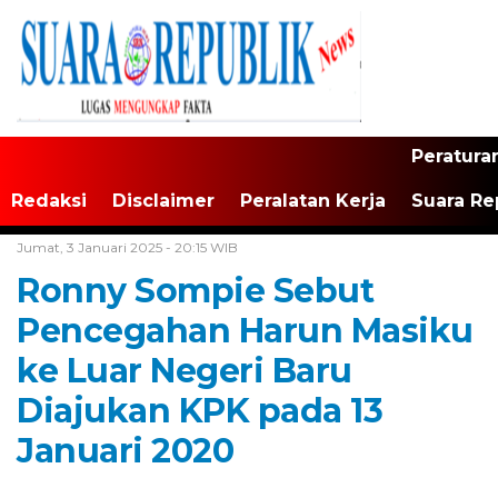
Peratura
Redaksi
Disclaimer
Peralatan Kerja
Suara Re
Home /
Tak Berkategori
Jumat, 3 Januari 2025 - 20:15 WIB
Ronny Sompie Sebut
Pencegahan Harun Masiku
ke Luar Negeri Baru
Diajukan KPK pada 13
Januari 2020