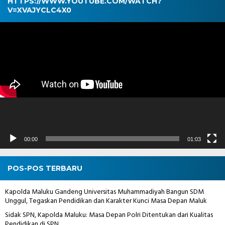
HTTPS://WWW.YOUTUBE.COM/WATCH?
V=XVAJYCLC4X0
Pemutar
Video
00:00
01:03
POS-POS TERBARU
Kapolda Maluku Gandeng Universitas Muhammadiyah Bangun SDM
Unggul, Tegaskan Pendidikan dan Karakter Kunci Masa Depan Maluk
Sidak SPN, Kapolda Maluku: Masa Depan Polri Ditentukan dari Kualitas
Pendidikan di SPN