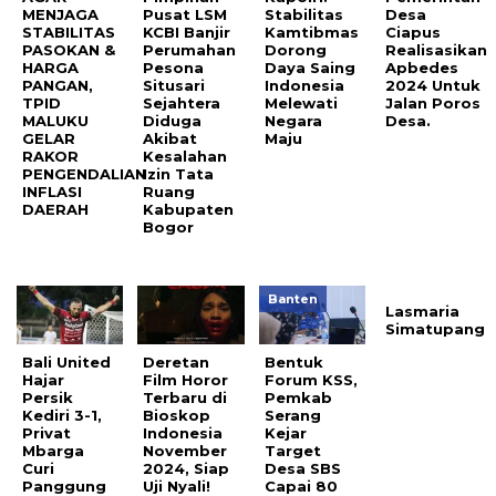
MENJAGA
Pusat LSM
Stabilitas
Desa
STABILITAS
KCBI Banjir
Kamtibmas
Ciapus
PASOKAN &
Perumahan
Dorong
Realisasikan
HARGA
Pesona
Daya Saing
Apbedes
PANGAN,
Situsari
Indonesia
2024 Untuk
TPID
Sejahtera
Melewati
Jalan Poros
MALUKU
Diduga
Negara
Desa.
GELAR
Akibat
Maju
RAKOR
Kesalahan
PENGENDALIAN
Izin Tata
INFLASI
Ruang
DAERAH
Kabupaten
Bogor
Banten
Lasmaria
Simatupang
Bali United
Deretan
Bentuk
Hajar
Film Horor
Forum KSS,
Persik
Terbaru di
Pemkab
Kediri 3-1,
Bioskop
Serang
Privat
Indonesia
Kejar
Mbarga
November
Target
Curi
2024, Siap
Desa SBS
Panggung
Uji Nyali!
Capai 80