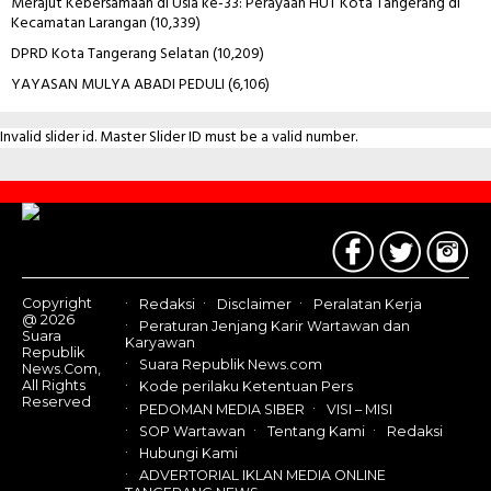
Merajut Kebersamaan di Usia ke-33: Perayaan HUT Kota Tangerang di
Kecamatan Larangan
(10,339)
DPRD Kota Tangerang Selatan
(10,209)
YAYASAN MULYA ABADI PEDULI
(6,106)
Invalid slider id. Master Slider ID must be a valid number.
Contact
Us
Copyright
Redaksi
Disclaimer
Peralatan Kerja
@ 2026
Peraturan Jenjang Karir Wartawan dan
Suara
Karyawan
Republik
Suara Republik News.com
News.Com,
All Rights
Kode perilaku Ketentuan Pers
Reserved
PEDOMAN MEDIA SIBER
VISI – MISI
SOP Wartawan
Tentang Kami
Redaksi
Hubungi Kami
ADVERTORIAL IKLAN MEDIA ONLINE