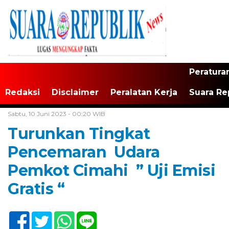
Peratura
Redaksi
Disclaimer
Peralatan Kerja
Suara Re
Home /
Tak Berkategori
Sabtu, 10 Juni 2023 - 00:20 WIB
Turunkan Tingkat
Pencemaran Udara
Pemkot Cimahi ” Uji Emisi
Gratis “