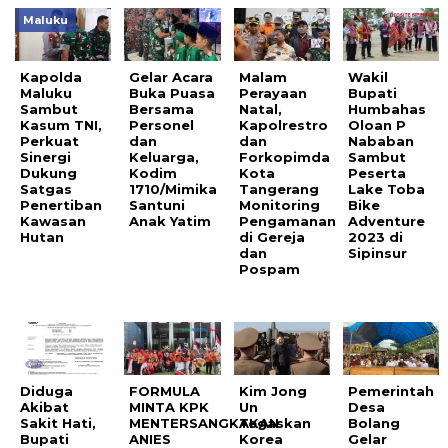
Maluku
Kapolda
Gelar Acara
Malam
Wakil
Maluku
Buka Puasa
Perayaan
Bupati
Sambut
Bersama
Natal,
Humbahas
Kasum TNI,
Personel
Kapolrestro
Oloan P
Perkuat
dan
dan
Nababan
Sinergi
Keluarga,
Forkopimda
Sambut
Dukung
Kodim
Kota
Peserta
Satgas
1710/Mimika
Tangerang
Lake Toba
Penertiban
Santuni
Monitoring
Bike
Kawasan
Anak Yatim
Pengamanan
Adventure
Hutan
di Gereja
2023 di
dan
Sipinsur
Pospam
Diduga
FORMULA
Kim Jong
Pemerintah
Akibat
MINTA KPK
Un
Desa
Sakit Hati,
MENTERSANGKAKAN
Tegaskan
Bolang
Bupati
ANIES
Korea
Gelar