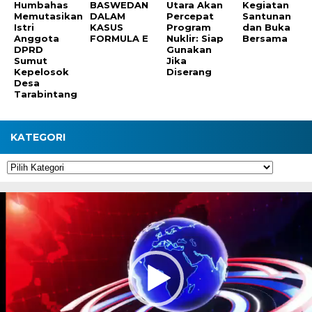
Humbahas
BASWEDAN
Utara Akan
Kegiatan
Memutasikan
DALAM
Percepat
Santunan
Istri
KASUS
Program
dan Buka
Anggota
FORMULA E
Nuklir: Siap
Bersama
DPRD
Gunakan
Sumut
Jika
Kepelosok
Diserang
Desa
Tarabintang
KATEGORI
Kategori
Pemutar
Video