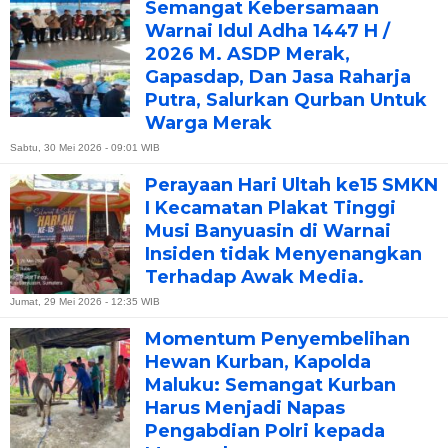
Semangat Kebersamaan
Warnai Idul Adha 1447 H /
2026 M. ASDP Merak,
Gapasdap, Dan Jasa Raharja
Putra, Salurkan Qurban Untuk
Warga Merak
Sabtu, 30 Mei 2026 - 09:01 WIB
Perayaan Hari Ultah ke15 SMKN
I Kecamatan Plakat Tinggi
Musi Banyuasin di Warnai
Insiden tidak Menyenangkan
Terhadap Awak Media.
Jumat, 29 Mei 2026 - 12:35 WIB
Momentum Penyembelihan
Hewan Kurban, Kapolda
Maluku: Semangat Kurban
Harus Menjadi Napas
Pengabdian Polri kepada