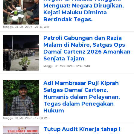
Menguat: Negara Dirugikan,
Kejati Maluku Diminta
Bertindak Tegas.
Minggu, 31 Mei 2026 - 21:11 WIB
Patroli Gabungan dan Razia
Malam di Nabire, Satgas Ops
Damai Cartenz 2026 Amankan
Senjata Tajam
Minggu, 31 Mei 2026 - 12:43 WIB
Adi Mambrasar Puji Kiprah
Satgas Damai Cartenz,
Humanis dalam Pelayanan,
Tegas dalam Penegakan
Hukum
Minggu, 31 Mei 2026 - 12:38 WIB
Tutup Audit Kinerja tahap I