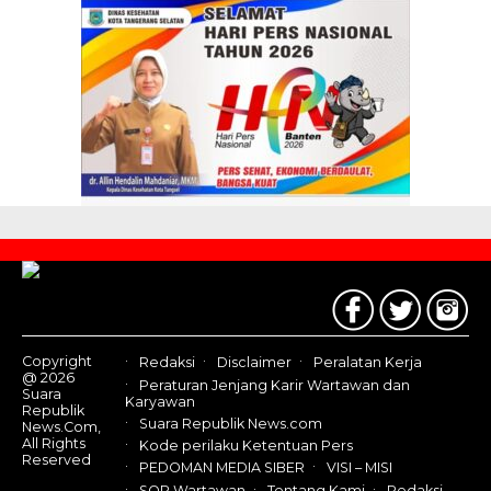
Contact
Us
Copyright
Redaksi
Disclaimer
Peralatan Kerja
@ 2026
Peraturan Jenjang Karir Wartawan dan
Suara
Karyawan
Republik
Suara Republik News.com
News.Com,
All Rights
Kode perilaku Ketentuan Pers
Reserved
PEDOMAN MEDIA SIBER
VISI – MISI
SOP Wartawan
Tentang Kami
Redaksi