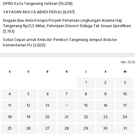
DPRD Kota Tangerang Selatan
(10,208)
YAYASAN MULYA ABADI PEDULI
(6,097)
Dugaan Bau Amis Korupsi Proyek Penataan Lingkungan Asrama Haji
Tangerang Rp21,5 Miliar, Pekerjaan Disorot Diduga Tak Sesuai Spesifikasi
(5,193)
Solusi Cepat untuk Krisis Air: Pemkot Tangerang Jemput Bola ke
Kementerian PU
(3,820)
Mei 2026
S
S
R
K
J
S
M
1
2
3
4
5
6
7
8
9
10
11
12
13
14
15
16
17
18
19
20
21
22
23
24
25
26
27
28
29
30
31