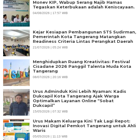
Monev KIP, Wabup Serang Najib Hamas
Tegaskan Keterbukaan adalah Keniscayaan.
04/08/2026 | 17:57 WIB
Kejar Kesiapan Pembangunan STS Sudirman,
Pemerintah Kota Tangerang Matangkan
Readiness Criteria Lintas Perangkat Daerah
21/07/2026 | 05:24 WIB
Menghidupkan Ruang Kreativitas: Festival
Cisadane 2026 Panggil Talenta Muda Kota
Tangerang
08/07/2026 | 20:16 WIB
Urus Adminduk Kini Lebih Nyaman: Kadis
Dukcapil Kota Tangerang Ajak Warga
Optimalkan Layanan Online “Sobat
Dukcapil”
15/05/2026 | 07:32 WIB
Urus Makam Keluarga Kini Tak Lagi Repot:
Inovasi Digital Pemkot Tangerang untuk Ahli
Waris
05/05/2026 | 11:13 WIB