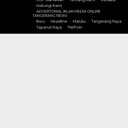
Hubungi Kami
ADVERTORIAL IKLAN MEDIA ONLINE
TANGERANG NEWS
Buru
Headline
Maluku
Tangerang Raya
Tapanuli Raya
TNI/Polri