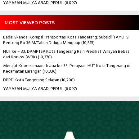
YAYASAN MULYA ABADI PEDULI
(6,097)
MOST VIEWED POSTS
Badai Skandal Korupsi Transportasi Kota Tangerang: Subsidi ‘TAYO’ Si
Benteng Rp 36 M/Tahun Diduga Menguap
(10,515)
HUT ke – 33, DPMPTSP Kota Tangerang Raih Predikat Wilayah Bebas
dari Korupsi (WBK)
(10,370)
Merajut Kebersamaan di Usia ke-33: Perayaan HUT Kota Tangerang di
Kecamatan Larangan
(10,336)
DPRD Kota Tangerang Selatan
(10,208)
YAYASAN MULYA ABADI PEDULI
(6,097)
Pemutar
Video