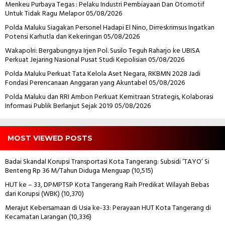
Menkeu Purbaya Tegas : Pelaku Industri Pembiayaan Dan Otomotif
Untuk Tidak Ragu Melapor
05/08/2026
Polda Maluku Siagakan Personel Hadapi El Nino, Dirreskrimsus Ingatkan
Potensi Karhutla dan Kekeringan
05/08/2026
Wakapolri: Bergabungnya Irjen Pol. Susilo Teguh Raharjo ke UBISA
Perkuat Jejaring Nasional Pusat Studi Kepolisian
05/08/2026
Polda Maluku Perkuat Tata Kelola Aset Negara, RKBMN 2028 Jadi
Fondasi Perencanaan Anggaran yang Akuntabel
05/08/2026
Polda Maluku dan RRI Ambon Perkuat Kemitraan Strategis, Kolaborasi
Informasi Publik Berlanjut Sejak 2019
05/08/2026
MOST VIEWED POSTS
Badai Skandal Korupsi Transportasi Kota Tangerang: Subsidi ‘TAYO’ Si
Benteng Rp 36 M/Tahun Diduga Menguap
(10,515)
HUT ke – 33, DPMPTSP Kota Tangerang Raih Predikat Wilayah Bebas
dari Korupsi (WBK)
(10,370)
Merajut Kebersamaan di Usia ke-33: Perayaan HUT Kota Tangerang di
Kecamatan Larangan
(10,336)