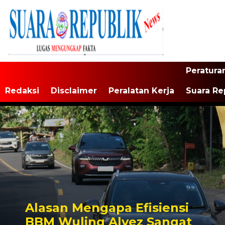
Peratura
Redaksi
Disclaimer
Peralatan Kerja
Suara Re
Alasan Mengapa Efisiensi
BBM Wuling Alvez Sangat