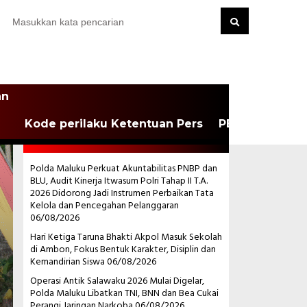
an
Kode perilaku Ketentuan Pers
PEDOMAN MEDI
POS-POS TERBARU
Polda Maluku Perkuat Akuntabilitas PNBP dan
BLU, Audit Kinerja Itwasum Polri Tahap II T.A.
2026 Didorong Jadi Instrumen Perbaikan Tata
Kelola dan Pencegahan Pelanggaran
06/08/2026
Hari Ketiga Taruna Bhakti Akpol Masuk Sekolah
di Ambon, Fokus Bentuk Karakter, Disiplin dan
Kemandirian Siswa
06/08/2026
Operasi Antik Salawaku 2026 Mulai Digelar,
Polda Maluku Libatkan TNI, BNN dan Bea Cukai
Perangi Jaringan Narkoba
06/08/2026