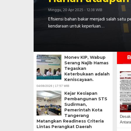
Minggu, 20 Apr 2025 - 12:38 WIB
Efisiensi bahan bakar menjadi salah satu
kendaraan untuk keperluan…
B
Monev KIP, Wabup
Serang Najib Hamas
Tegaskan
Keterbukaan adalah
Keniscayaan.
04/08/2026 | 17:57 WIB
Kejar Kesiapan
Pembangunan STS
Sudirman,
Pemerintah Kota
Tangerang
Desak
Matangkan Readiness Criteria
Antara
Lintas Perangkat Daerah