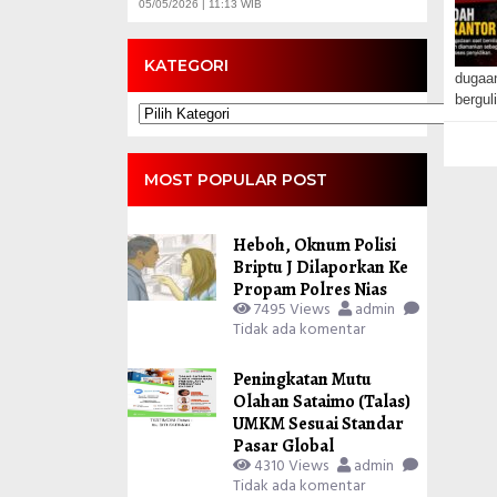
05/05/2026 | 11:13 WIB
KATEGORI
dugaan
bergul
Kategori
MOST POPULAR POST
Heboh, Oknum Polisi
Briptu J Dilaporkan Ke
Propam Polres Nias
7495 Views
admin
Tidak ada komentar
Peningkatan Mutu
Olahan Sataimo (Talas)
UMKM Sesuai Standar
Pasar Global
4310 Views
admin
Tidak ada komentar