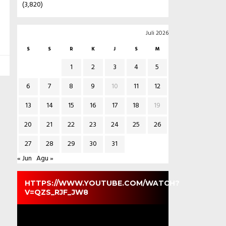
(3,820)
Juli 2026
S
S
R
K
J
S
M
1
2
3
4
5
6
7
8
9
10
11
12
13
14
15
16
17
18
19
20
21
22
23
24
25
26
27
28
29
30
31
« Jun
Agu »
HTTPS://WWW.YOUTUBE.COM/WATCH?
V=QZS_RJF_JW8
Pemutar
Video