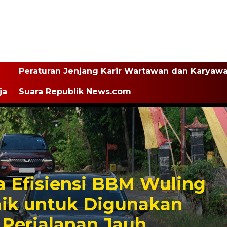
Peraturan Jenjang Karir Wartawan dan Karyaw
ja
Suara Republik News.com
 Efisiensi BBM Wuling
aik untuk Digunakan
 Perjalanan Jauh