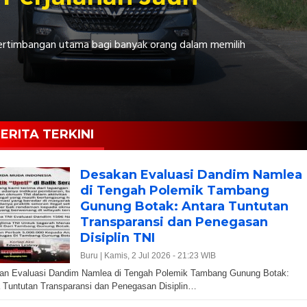
 pertimbangan utama bagi banyak orang dalam memilih
ERITA TERKINI
Desakan Evaluasi Dandim Namlea
di Tengah Polemik Tambang
Gunung Botak: Antara Tuntutan
Transparansi dan Penegasan
Disiplin TNI
Buru |
Kamis, 2 Jul 2026 - 21:23 WIB
an Evaluasi Dandim Namlea di Tengah Polemik Tambang Gunung Botak:
 Tuntutan Transparansi dan Penegasan Disiplin…