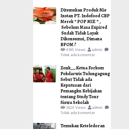
Ditemukan Produk Mie
Instan PT. Indofood CBP
Merek “ POP MIE “ ,
Sebelum Masa Expired
Sudah Tidak Layak
Dikonsumsi, Dimana
BPOM ?
4185 Views
admin
Tidak ada komentar
Zonk,,,.Ketua Forkom
Pokdarwis Tulungagung
Sebut Tidak ada
Keputusan dari
Pemangku Kebijakan
tentang Study Tour
Siswa Sekolah
3620 Views
admin
Tidak ada komentar
Temukan Keteledoran