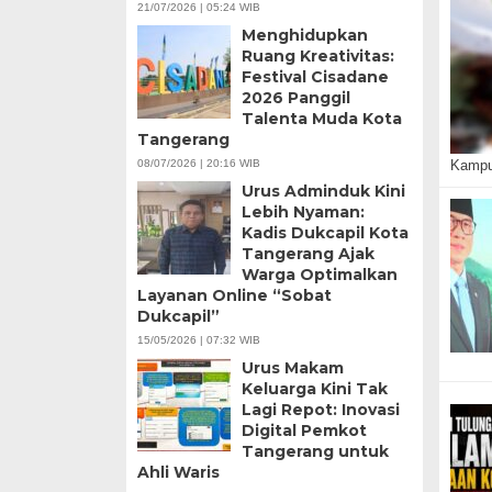
21/07/2026 | 05:24 WIB
Menghidupkan
Ruang Kreativitas:
Festival Cisadane
2026 Panggil
Talenta Muda Kota
Tangerang
08/07/2026 | 20:16 WIB
Kampu
Urus Adminduk Kini
Lebih Nyaman:
Kadis Dukcapil Kota
Tangerang Ajak
Warga Optimalkan
Layanan Online “Sobat
Dukcapil”
15/05/2026 | 07:32 WIB
Urus Makam
Keluarga Kini Tak
Lagi Repot: Inovasi
Digital Pemkot
Tangerang untuk
Ahli Waris