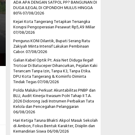
ADA APA DENGAN SATPOL PP? BANGUNAN DI
DUGA ILEGAL DI CIPONDOH MULUS HINGGA
80℅
07/08/2026
Kejari Kota Tangerang Tetapkan Tersangka
Korupsi Pengoperasian Pesawat Rp5,49 Miliar
07/08/2026
Pengurus KONI Dilantik, Bupati Serang Ratu
Zakiyah Minta Intensif Lakukan Pembinaan
Cabor.
07/08/2026
Galian Kabel Optik Pt. Asia Net Diduga Ilegal!
Trotoar Di Batuceper Dihancurkan, Pejalan Kaki
Terancam Tanpa Izin, Tanpa K3, Tanpa Etika.
DPU Kota Tangerang & Kominfo Diminta
Tindak Tegas
07/08/2026
Polda Maluku Perkuat Akuntabilitas PNBP dan
BLU, Audit Kinerja Itwasum Polri Tahap II T.A.
2026 Didorong Jadi Instrumen Perbaikan Tata
Kelola dan Pencegahan Pelanggaran
06/08/2026
Hari Ketiga Taruna Bhakti Akpol Masuk Sekolah
di Ambon, Fokus Bentuk Karakter, Disiplin dan
Kemandirian Siswa
06/08/2026