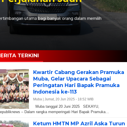
 pertimbangan utama bagi banyak orang dalam memilih
ERITA TERKINI
Kwartir Cabang Gerakan Pramuka
Muba, Gelar Upacara Sebagai
Peringatan Hari Bapak Pramuka
Indonesia ke-113
Muba |
Jumat, 20 Jun 2025 - 18:52 WIB
Muba tanggal 20 Juni 2025 SEKAYU,
republiknews – Dalam rangka memperingati Hari Bapak Pramuka…
Ketum HMTN MP Azril Aska Turun