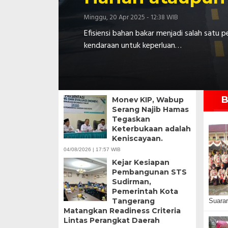
Minggu, 20 Apr 2025 - 12:38 WIB
Efisiensi bahan bakar menjadi salah satu
kendaraan untuk keperluan…
B
Monev KIP, Wabup
Serang Najib Hamas
Tegaskan
Keterbukaan adalah
Keniscayaan.
04/08/2026 | 17:57 WIB
Kejar Kesiapan
Pembangunan STS
Sudirman,
Pemerintah Kota
Tangerang
Suara
Matangkan Readiness Criteria
Lintas Perangkat Daerah