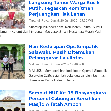
Langsung Temui Warga Kosik
Putih, Tegaskan Komitmen
Perjuangkan Hak Lahan
Tapanuli Raya |
Jumat, 20 Jun 2025 - 17:55 WIB
Suararepubliknews.com, Kabupaten Paluta, Sumut –
 Umum (Ketum) dari Himpunan Masyarakat Tani Nusantara Merah Putih
N…
Hari Kedelapan Ops Simpatik
Salawaku Masih Ditemukan
Pelanggaran Lalulintas
Maluku |
Jumat, 20 Jun 2025 - 17:46 WIB
MALUKU- Memasuki hari kedelapan Operasi Simpatik
Salawaku 2025, sejumlah pelanggaran lalulintas masih
ditemukan Polda Maluku, Jumat…
Sambut HUT Ke-79 Bhayangkara
Personel Gabungan Bersihkan
Masjid Alfatah Ambon
Maluku |
Jumat, 20 Jun 2025 - 17:42 WIB