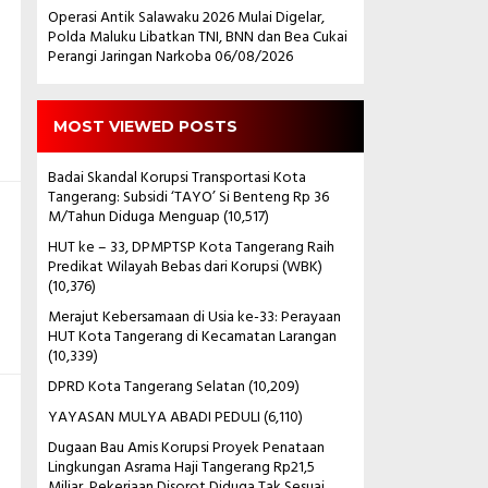
Operasi Antik Salawaku 2026 Mulai Digelar,
Polda Maluku Libatkan TNI, BNN dan Bea Cukai
Perangi Jaringan Narkoba
06/08/2026
MOST VIEWED POSTS
Badai Skandal Korupsi Transportasi Kota
Tangerang: Subsidi ‘TAYO’ Si Benteng Rp 36
M/Tahun Diduga Menguap
(10,517)
HUT ke – 33, DPMPTSP Kota Tangerang Raih
Predikat Wilayah Bebas dari Korupsi (WBK)
(10,376)
Merajut Kebersamaan di Usia ke-33: Perayaan
HUT Kota Tangerang di Kecamatan Larangan
(10,339)
DPRD Kota Tangerang Selatan
(10,209)
YAYASAN MULYA ABADI PEDULI
(6,110)
Dugaan Bau Amis Korupsi Proyek Penataan
Lingkungan Asrama Haji Tangerang Rp21,5
Miliar, Pekerjaan Disorot Diduga Tak Sesuai