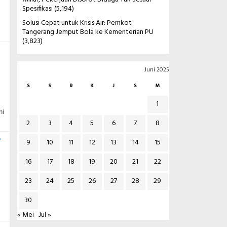
Spesifikasi
(5,194)
Solusi Cepat untuk Krisis Air: Pemkot
Tangerang Jemput Bola ke Kementerian PU
(3,823)
Juni 2025
S
S
R
K
J
S
M
1
ni
2
3
4
5
6
7
8
i
9
10
11
12
13
14
15
16
17
18
19
20
21
22
23
24
25
26
27
28
29
30
« Mei
Jul »