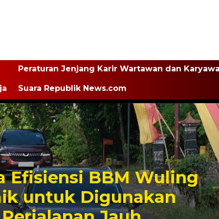
Peraturan Jenjang Karir Wartawan dan Karyaw
ja
Suara Republik News.com
 Efisiensi BBM Wuling
aik untuk Digunakan
 Perjalanan Jauh