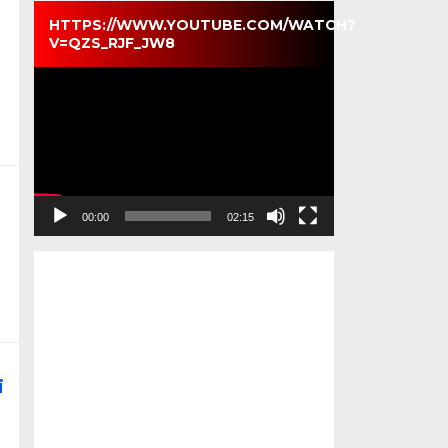
HTTPS://WWW.YOUTUBE.COM/WATCH?
V=QZS_RJF_JW8
Pemutar
Video
00:00
02:15
i