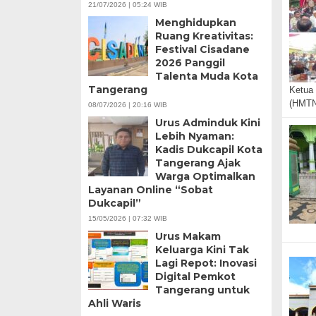
21/07/2026 | 05:24 WIB
Menghidupkan
Ruang Kreativitas:
Festival Cisadane
2026 Panggil
Talenta Muda Kota
Tangerang
Ketua
(HMT
08/07/2026 | 20:16 WIB
Urus Adminduk Kini
Lebih Nyaman:
Kadis Dukcapil Kota
Tangerang Ajak
Warga Optimalkan
Layanan Online “Sobat
Dukcapil”
15/05/2026 | 07:32 WIB
Urus Makam
Keluarga Kini Tak
Lagi Repot: Inovasi
Digital Pemkot
Tangerang untuk
Ahli Waris