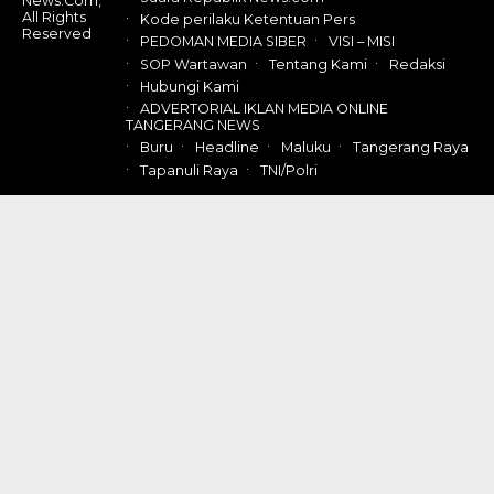
News.Com,
All Rights
Kode perilaku Ketentuan Pers
Reserved
PEDOMAN MEDIA SIBER
VISI – MISI
SOP Wartawan
Tentang Kami
Redaksi
Hubungi Kami
ADVERTORIAL IKLAN MEDIA ONLINE
TANGERANG NEWS
Buru
Headline
Maluku
Tangerang Raya
Tapanuli Raya
TNI/Polri