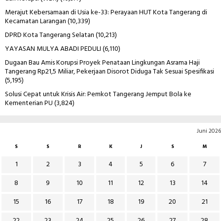
Merajut Kebersamaan di Usia ke-33: Perayaan HUT Kota Tangerang di
Kecamatan Larangan
(10,339)
DPRD Kota Tangerang Selatan
(10,213)
YAYASAN MULYA ABADI PEDULI
(6,110)
Dugaan Bau Amis Korupsi Proyek Penataan Lingkungan Asrama Haji
Tangerang Rp21,5 Miliar, Pekerjaan Disorot Diduga Tak Sesuai Spesifikasi
(5,195)
Solusi Cepat untuk Krisis Air: Pemkot Tangerang Jemput Bola ke
Kementerian PU
(3,824)
Juni 2026
S
S
R
K
J
S
M
1
2
3
4
5
6
7
8
9
10
11
12
13
14
15
16
17
18
19
20
21
22
23
24
25
26
27
28