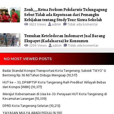
Zonk,,,.Ketua Forkom Pokdarwis Tulungagung
Sebut Tidak ada Keputusan dari Pemangku
Kebijakan tentang Study Tour Siswa Sekolah
3623 Views
admin
Tidak ada komentar
Temukan Keteledoran Indomaret Jual Barang
Ekspayet (Kadaluarsa) ke Konsumen
3294 Views
admin
Tidak ada komentar
NO MOST VIEWED POSTS
Badai Skandal Korupsi Transportasi Kota Tangerang: Subsidi ‘TAYO’ Si
Benteng Rp 36 M/Tahun Diduga Menguap
(10,517)
HUT ke – 33, DPMPTSP Kota Tangerang Raih Predikat Wilayah Bebas
dari Korupsi (WBK)
(10,377)
Merajut Kebersamaan di Usia ke-33: Perayaan HUT Kota Tangerang di
Kecamatan Larangan
(10,339)
DPRD Kota Tangerang Selatan
(10,213)
YAYASAN MULYA ABADI PEDULI
(6,110)