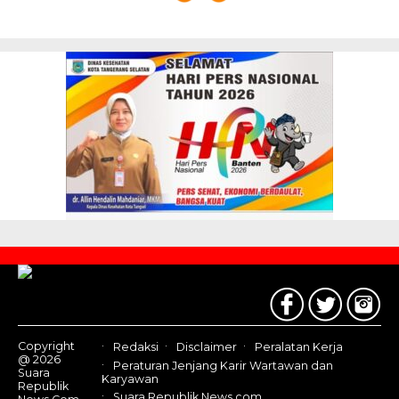
Contact
Us
Copyright
Redaksi
Disclaimer
Peralatan Kerja
@ 2026
Peraturan Jenjang Karir Wartawan dan
Suara
Karyawan
Republik
Suara Republik News.com