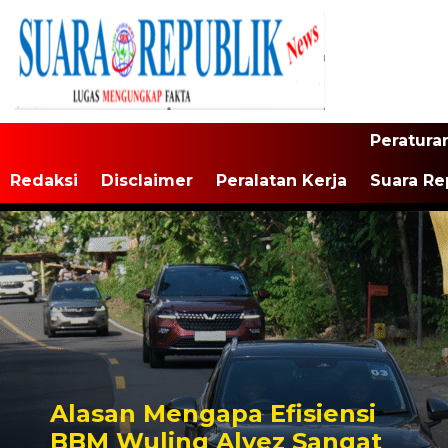
Peratura
Redaksi
Disclaimer
Peralatan Kerja
Suara Re
Alasan Mengapa Efisiensi
BBM Wuling Alvez Sangat