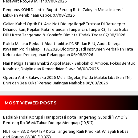
Pesawat Rp5,49 Miliar
07/08/2026
Pengurus KONI Dilantik, Bupati Serang Ratu Zakiyah Minta Intensif
Lakukan Pembinaan Cabor.
07/08/2026
Galian Kabel Optik Pt. Asia Net Diduga Ilegal! Trotoar Di Batuceper
Dihancurkan, Pejalan Kaki Terancam Tanpa Izin, Tanpa K3, Tanpa Etika.
DPU Kota Tangerang & Kominfo Diminta Tindak Tegas
07/08/2026
Polda Maluku Perkuat Akuntabilitas PNBP dan BLU, Audit Kinerja
Itwasum Polri Tahap II T.A. 2026 Didorong Jadi Instrumen Perbaikan Tata
Kelola dan Pencegahan Pelanggaran
06/08/2026
Hari Ketiga Taruna Bhakti Akpol Masuk Sekolah di Ambon, Fokus Bentuk
Karakter, Disiplin dan Kemandirian Siswa
06/08/2026
Operasi Antik Salawaku 2026 Mulai Digelar, Polda Maluku Libatkan TNI,
BNN dan Bea Cukai Perangi Jaringan Narkoba
06/08/2026
MOST VIEWED POSTS
Badai Skandal Korupsi Transportasi Kota Tangerang: Subsidi ‘TAYO’ Si
Benteng Rp 36 M/Tahun Diduga Menguap
(10,517)
HUT ke – 33, DPMPTSP Kota Tangerang Raih Predikat Wilayah Bebas
dari Korupsi (WBK)
(10,377)