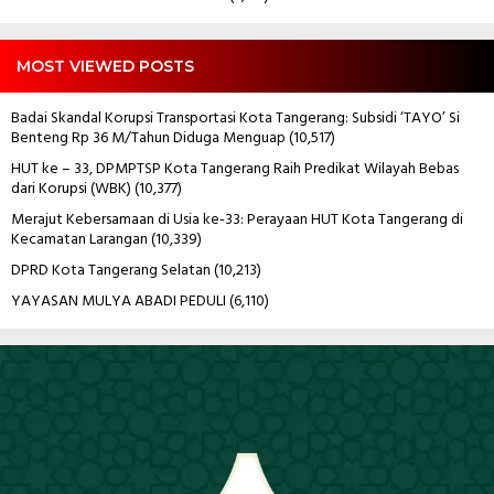
MOST VIEWED POSTS
Badai Skandal Korupsi Transportasi Kota Tangerang: Subsidi ‘TAYO’ Si
Benteng Rp 36 M/Tahun Diduga Menguap
(10,517)
HUT ke – 33, DPMPTSP Kota Tangerang Raih Predikat Wilayah Bebas
dari Korupsi (WBK)
(10,377)
Merajut Kebersamaan di Usia ke-33: Perayaan HUT Kota Tangerang di
Kecamatan Larangan
(10,339)
DPRD Kota Tangerang Selatan
(10,213)
YAYASAN MULYA ABADI PEDULI
(6,110)
Pemutar
Video