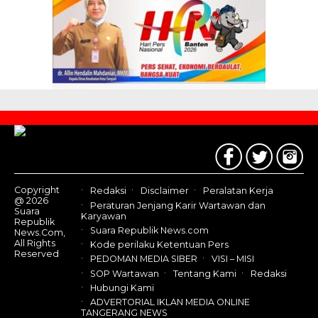
Contact
Us
Copyright
Redaksi
Disclaimer
Peralatan Kerja
@ 2026
Peraturan Jenjang Karir Wartawan dan
Suara
Karyawan
Republik
Suara Republik News.com
News.Com,
All Rights
Kode perilaku Ketentuan Pers
Reserved
PEDOMAN MEDIA SIBER
VISI – MISI
SOP Wartawan
Tentang Kami
Redaksi
Hubungi Kami
ADVERTORIAL IKLAN MEDIA ONLINE
TANGERANG NEWS