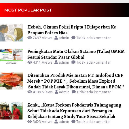
MOST POPULAR POST
Heboh, Oknum Polisi Briptu J Dilaporkan Ke
Propam Polres Nias
7497 Views
admin
Tidak ada komentar
Peningkatan Mutu Olahan Sataimo (Talas) UMKM
Sesuai Standar Pasar Global
4314 Views
admin
Tidak ada komentar
Ditemukan Produk Mie Instan PT. Indofood CBP
Merek “ POP MIE “ , Sebelum Masa Expired
Sudah Tidak Layak Dikonsumsi, Dimana BPOM ?
4189 Views
admin
Tidak ada komentar
Zonk,,,.Ketua Forkom Pokdarwis Tulungagung
Sebut Tidak ada Keputusan dari Pemangku
Kebijakan tentang Study Tour Siswa Sekolah
3623 Views
admin
Tidak ada komentar