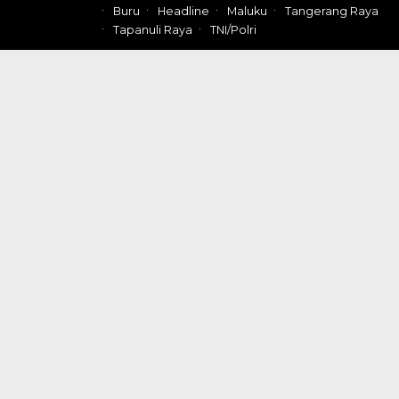
Buru
Headline
Maluku
Tangerang Raya
Tapanuli Raya
TNI/Polri