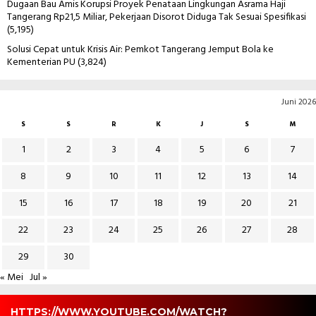
Dugaan Bau Amis Korupsi Proyek Penataan Lingkungan Asrama Haji
Tangerang Rp21,5 Miliar, Pekerjaan Disorot Diduga Tak Sesuai Spesifikasi
(5,195)
Solusi Cepat untuk Krisis Air: Pemkot Tangerang Jemput Bola ke
Kementerian PU
(3,824)
Juni 2026
S
S
R
K
J
S
M
1
2
3
4
5
6
7
8
9
10
11
12
13
14
15
16
17
18
19
20
21
22
23
24
25
26
27
28
29
30
« Mei
Jul »
HTTPS://WWW.YOUTUBE.COM/WATCH?