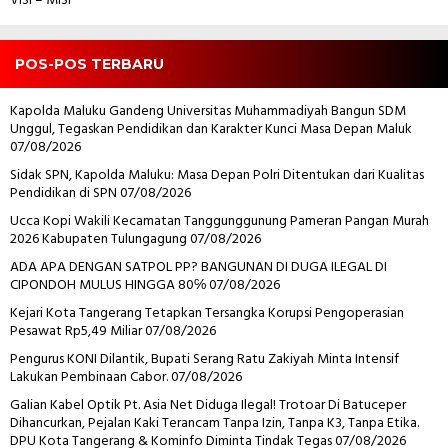
VISI – MISI
POS-POS TERBARU
Kapolda Maluku Gandeng Universitas Muhammadiyah Bangun SDM
Unggul, Tegaskan Pendidikan dan Karakter Kunci Masa Depan Maluk
07/08/2026
Sidak SPN, Kapolda Maluku: Masa Depan Polri Ditentukan dari Kualitas
Pendidikan di SPN
07/08/2026
Ucca Kopi Wakili Kecamatan Tanggunggunung Pameran Pangan Murah
2026 Kabupaten Tulungagung
07/08/2026
ADA APA DENGAN SATPOL PP? BANGUNAN DI DUGA ILEGAL DI
CIPONDOH MULUS HINGGA 80℅
07/08/2026
Kejari Kota Tangerang Tetapkan Tersangka Korupsi Pengoperasian
Pesawat Rp5,49 Miliar
07/08/2026
Pengurus KONI Dilantik, Bupati Serang Ratu Zakiyah Minta Intensif
Lakukan Pembinaan Cabor.
07/08/2026
Galian Kabel Optik Pt. Asia Net Diduga Ilegal! Trotoar Di Batuceper
Dihancurkan, Pejalan Kaki Terancam Tanpa Izin, Tanpa K3, Tanpa Etika.
DPU Kota Tangerang & Kominfo Diminta Tindak Tegas
07/08/2026