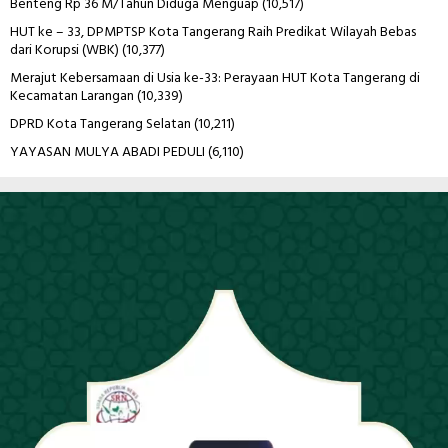
Benteng Rp 36 M/Tahun Diduga Menguap
(10,517)
HUT ke – 33, DPMPTSP Kota Tangerang Raih Predikat Wilayah Bebas
dari Korupsi (WBK)
(10,377)
Merajut Kebersamaan di Usia ke-33: Perayaan HUT Kota Tangerang di
Kecamatan Larangan
(10,339)
DPRD Kota Tangerang Selatan
(10,211)
YAYASAN MULYA ABADI PEDULI
(6,110)
Pemutar
Video