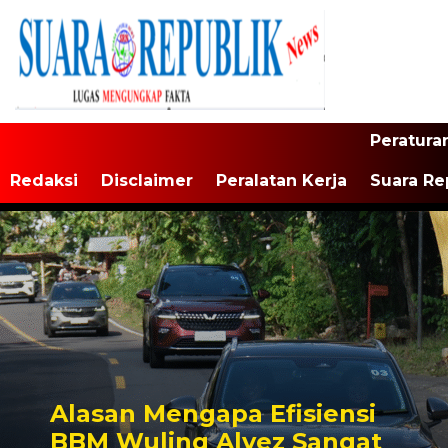
Peratura
Redaksi
Disclaimer
Peralatan Kerja
Suara Re
Alasan Mengapa Efisiensi
BBM Wuling Alvez Sangat