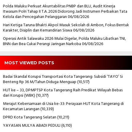
Polda Maluku Perkuat Akuntabilitas PNBP dan BLU, Audit Kinerja
Itwasum Polri Tahap II T.A. 2026 Didorong Jadi Instrumen Perbaikan Tata
Kelola dan Pencegahan Pelanggaran
06/08/2026
Hari Ketiga Taruna Bhakti Akpol Masuk Sekolah di Ambon, Fokus Bentuk
Karakter, Disiplin dan Kemandirian Siswa
06/08/2026
Operasi Antik Salawaku 2026 Mulai Digelar, Polda Maluku Libatkan TNI,
BNN dan Bea Cukai Perangi Jaringan Narkoba
06/08/2026
MOST VIEWED POSTS
Badai Skandal Korupsi Transportasi Kota Tangerang: Subsidi ‘TAYO’ Si
Benteng Rp 36 M/Tahun Diduga Menguap
(10,517)
HUT ke – 33, DPMPTSP Kota Tangerang Raih Predikat Wilayah Bebas
dari Korupsi (WBK)
(10,377)
Merajut Kebersamaan di Usia ke-33: Perayaan HUT Kota Tangerang di
Kecamatan Larangan
(10,339)
DPRD Kota Tangerang Selatan
(10,211)
YAYASAN MULYA ABADI PEDULI
(6,110)